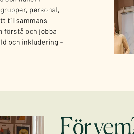
sgrupper, personal,
att tillsammans
n förstå och jobba
d och inkludering -
För vem