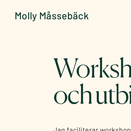
Molly Måssebäck
Worksh
och utb
Jag faciliterar workshops