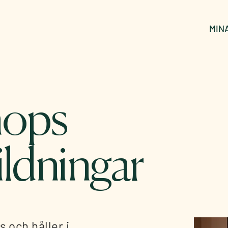
MIN
ops
ildningar
 och håller i